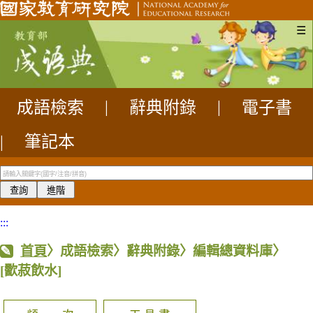
☰
成語檢索
|
辭典附錄
|
電子書
|
筆記本
:::
首頁
〉成語檢索〉辭典附錄〉編輯總資料庫〉
[歠菽飲水]