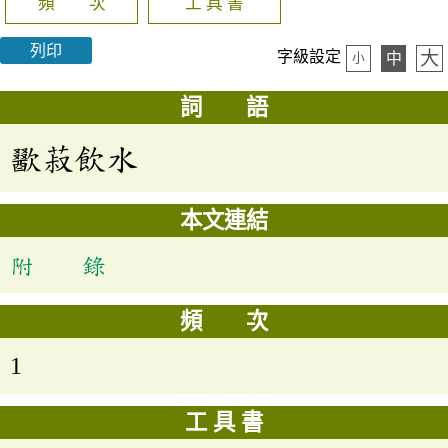
頻 次
工 具 書
列印
大
字級設定
中
小
詞 語
歠菽飲水
本文連結
附 錄
頻 次
1
工 具 書