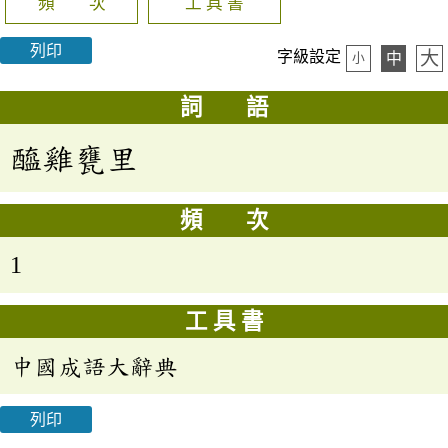
頻 次
工 具 書
列印
大
字級設定
中
小
詞 語
醯雞甕里
頻 次
1
工 具 書
中國成語大辭典
列印