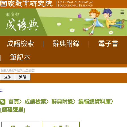
☰
成語檢索
|
辭典附錄
|
電子書
|
筆記本
:::
首頁
〉成語檢索〉辭典附錄〉編輯總資料庫〉
[醯雞甕里]