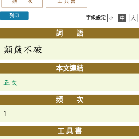
頻 次
工 具 書
列印
大
字級設定
中
小
詞 語
顛簸不破
本文連結
正文
頻 次
1
工 具 書