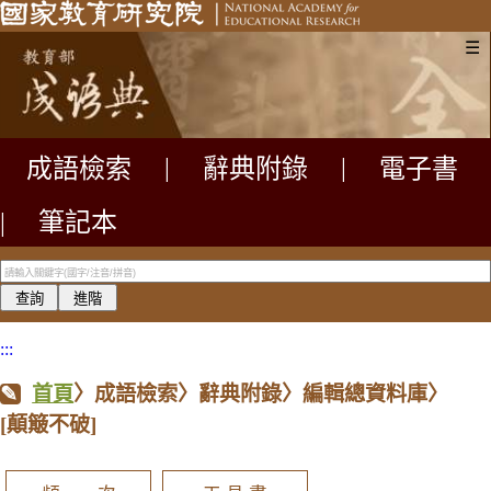
☰
成語檢索
|
辭典附錄
|
電子書
|
筆記本
:::
首頁
〉成語檢索〉辭典附錄〉編輯總資料庫〉
[顛簸不破]