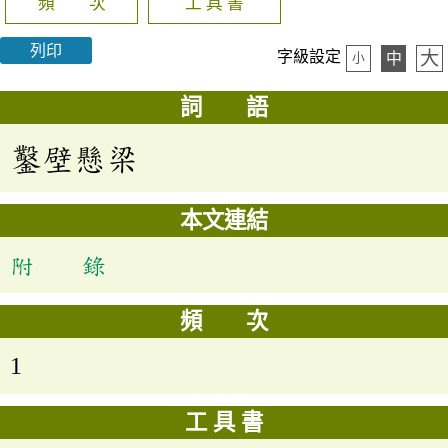
頻 次
工 具 書
列印
大
字級設定
中
小
詞 語
鑿壁懸梁
本文連結
附 錄
頻 次
1
工 具 書