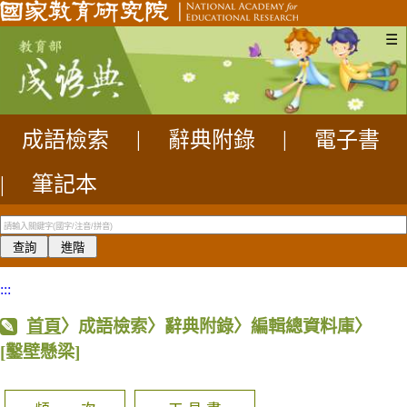
☰
成語檢索
|
辭典附錄
|
電子書
|
筆記本
:::
首頁
〉成語檢索〉辭典附錄〉編輯總資料庫〉
[鑿壁懸梁]