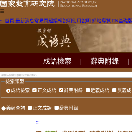
☰
:::
首頁
最新消息
常見問題
編輯說明
使用說明
網站導覽
EN
基礎
成語檢索
|
辭典附錄
|
檢索類型
成語檢索
正文成語
辭典附錄
近義成語
反義成
義類查詢
正文成語
辭典附錄
:::