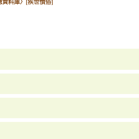
總資料庫〉
[疾世憤俗]