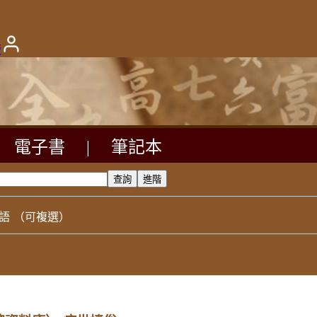
版
電子書
|
筆記本
語
（可複選）