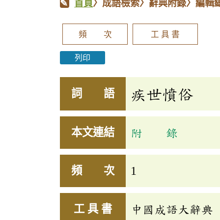
首頁
〉成語檢索〉辭典附錄〉編輯
頻 次
工 具 書
列印
疾世憤俗
詞 語
本文連結
附 錄
頻 次
1
工 具 書
中國成語大辭典