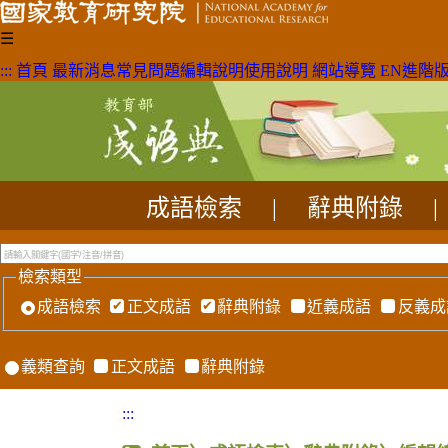
☰
:::
首頁
最新消息
常見問題
編輯說明
使用說明
網站導覽
EN
進階
成語檢索
|
辭典附錄
|
檢索類型
成語檢索
正文成語
辭典附錄
近義成語
反義成
義類查詢
正文成語
辭典附錄
:::