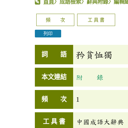
首頁
〉成語檢索〉辭典附錄〉編輯
頻 次
工 具 書
列印
矜貧恤獨
詞 語
本文連結
附 錄
頻 次
1
工 具 書
中國成語大辭典