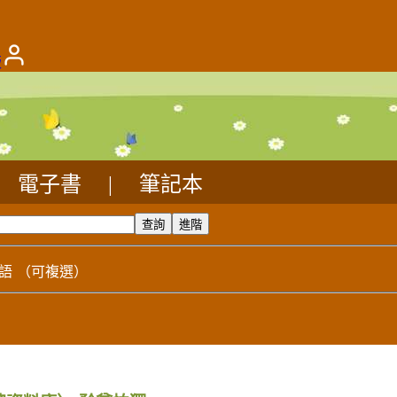
版
電子書
|
筆記本
語
（可複選）