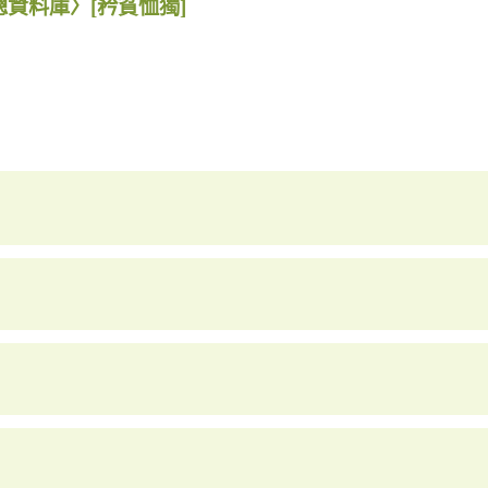
總資料庫〉
[矜貧恤獨]