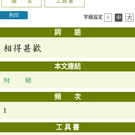
頻 次
工 具 書
列印
大
字級設定
中
小
詞 語
相得甚歡
本文連結
附 錄
頻 次
1
工 具 書