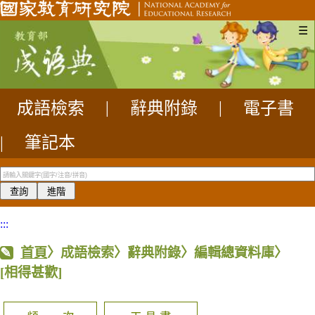
☰
成語檢索
|
辭典附錄
|
電子書
|
筆記本
:::
首頁
〉成語檢索〉辭典附錄〉編輯總資料庫〉
[相得甚歡]