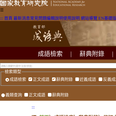
☰
:::
首頁
最新消息
常見問題
編輯說明
使用說明
網站導覽
EN
基礎
成語檢索
|
辭典附錄
|
檢索類型
成語檢索
正文成語
辭典附錄
近義成語
反義成
義類查詢
正文成語
辭典附錄
:::