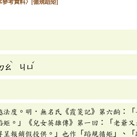
本參考資料〉
[循規蹈矩]
ˋ
ˇ
ㄉㄠ
ㄐㄩ
越法度。明．無名氏《霞箋記》第六齣：「
蹈矩。」《兒女英雄傳》第一回：「老爺又
得呈報銷假投供。」也作「蹈規循矩」、「