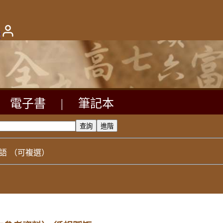
版
電子書
|
筆記本
語
（可複選）