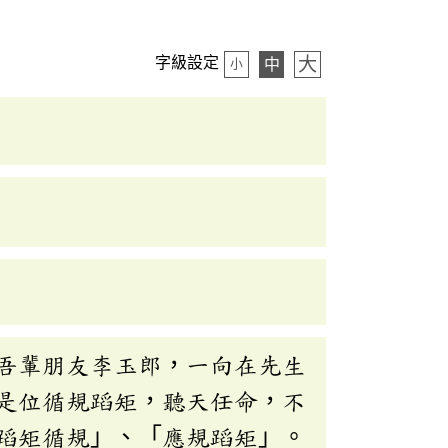
大
字級設定
中
小
吾輩朋友李玉郎，一向在先生
是位循規蹈矩，聽天任命，不
蹈矩循規」、「應規蹈矩」。