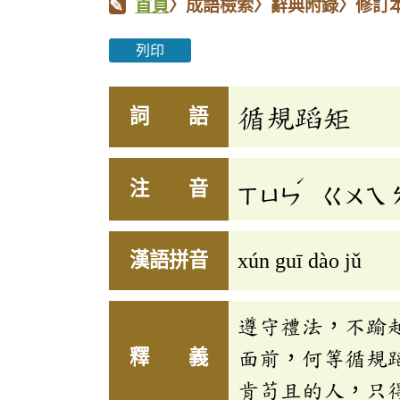
首頁
〉成語檢索〉辭典附錄〉修訂
列印
循規蹈矩
詞 語
ˊ
注 音
ㄒㄩㄣ
ㄍㄨㄟ
漢語拼音
xún guī dào jǔ
遵守禮法，不踰
釋 義
面前，何等循規
肯苟且的人，只