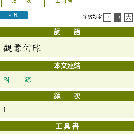
頻 次
工 具 書
列印
大
字級設定
中
小
詞 語
觀釁伺隙
本文連結
附 錄
頻 次
1
工 具 書