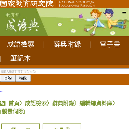
☰
成語檢索
|
辭典附錄
|
電子書
|
筆記本
:::
首頁
〉成語檢索〉辭典附錄〉編輯總資料庫〉
[觀釁伺隙]