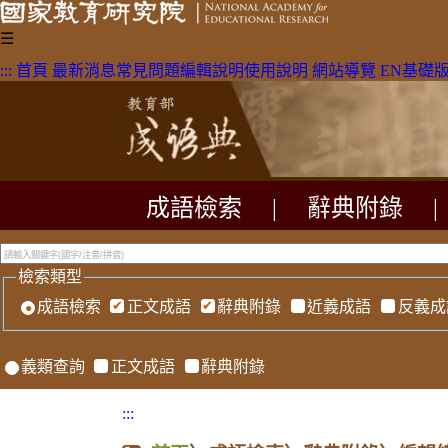
☰
:::
首頁
最新消息
常見問題
編輯說明
使用說明
網站導覽
EN
基礎
成語檢索
|
辭典附錄
|
檢索類型
成語檢索
正文成語
辭典附錄
近義成語
反義成
義類查詢
正文成語
辭典附錄
:::