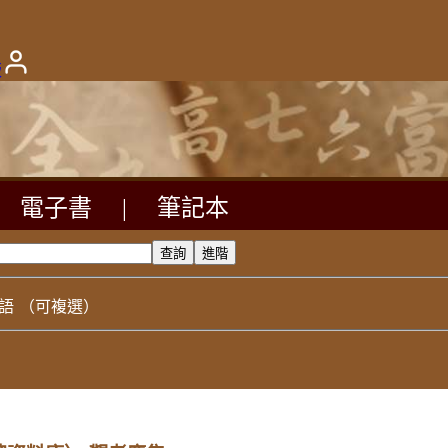
版
電子書
|
筆記本
語
（可複選）