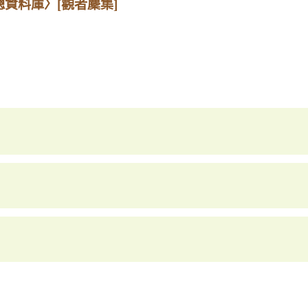
總資料庫〉
[觀者麇集]