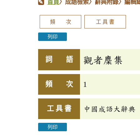
首頁
〉成語檢索〉辭典附錄〉編輯
頻 次
工 具 書
列印
觀者麇集
詞 語
頻 次
1
工 具 書
中國成語大辭典
列印