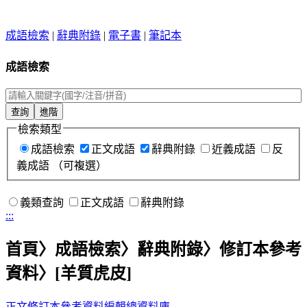
成語檢索
|
辭典附錄
|
電子書
|
筆記本
成語檢索
檢索類型
成語檢索
正文成語
辭典附錄
近義成語
反
義成語
（可複選）
義類查詢
正文成語
辭典附錄
:::
首頁
〉成語檢索〉辭典附錄〉修訂本參考
資料〉
[羊質虎皮]
正文
修訂本參考資料
編輯總資料庫