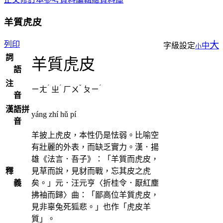
羊質虎皮
列印
大
字級設定
中
小
詞
羊質虎皮
語
注
ˊ
ˊ
ˇ
ˊ
ㄧㄤ
ㄓ
ㄏㄨ
ㄆㄧ
音
漢語拼
yáng zhí hǔ pí
音
羊披上虎皮，本性仍是怯弱。比喻空
有壯麗的外表，而缺乏實力。漢．揚
雄《法言．吾子》：「羊質而虎皮，
釋
見草而說，見豺而戰，忘其皮之虎
義
矣。」元．汪元亨〈折桂令．厭紅塵
拂袖而歸〉曲：「鄙高位羊質虎皮，
見非辜兔死狐悲。」也作「虎皮羊
質」。