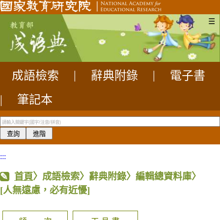
☰
成語檢索
|
辭典附錄
|
電子書
|
筆記本
:::
首頁
〉成語檢索〉辭典附錄〉編輯總資料庫〉
[人無遠慮，必有近懮]