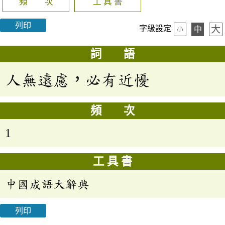
頻 次
工 具 書
列印
大
字級設定
中
小
詞 語
人無遠慮，必有近懮
頻 次
1
工 具 書
中國成語大辭典
列印