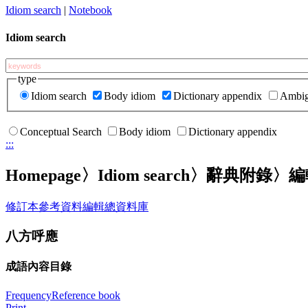
Idiom search
|
Notebook
Idiom search
type
Idiom search
Body idiom
Dictionary appendix
Ambig
Conceptual Search
Body idiom
Dictionary appendix
:::
Homepage
〉Idiom search〉辭典附錄
修訂本參考資料
編輯總資料庫
八方呼應
成語內容目錄
Frequency
Reference book
Print