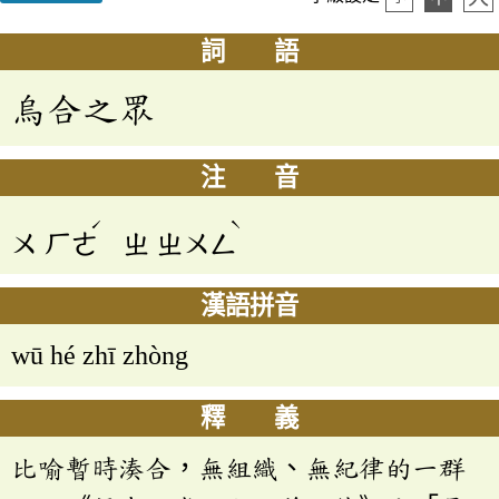
詞 語
烏合之眾
注 音
ˊ
ˋ
ㄨ
ㄏㄜ
ㄓ
ㄓㄨㄥ
漢語拼音
wū hé zhī zhòng
釋 義
比喻暫時湊合，無組織、無紀律的一群