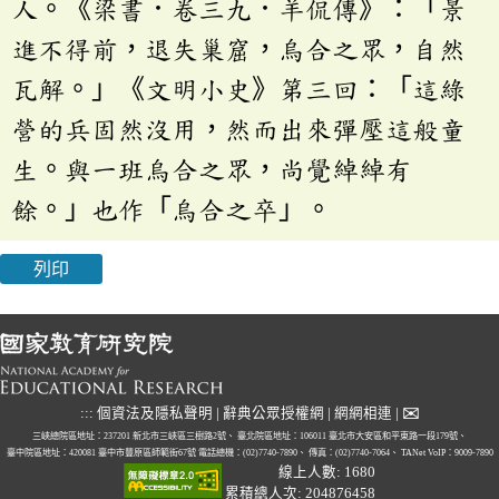
人。《梁書．卷三九．羊侃傳》：「景
進不得前，退失巢窟，烏合之眾，自然
瓦解。」《文明小史》第三回：「這綠
營的兵固然沒用，然而出來彈壓這般童
生。與一班烏合之眾，尚覺綽綽有
餘。」也作「烏合之卒」。
列印
✉
:::
個資法及隱私聲明
|
辭典公眾授權網
|
網網相連
|
三峽總院區地址：237201 新北市三峽區三樹路2號、
臺北院區地址：106011 臺北市大安區和平東路一段179號、
臺中院區地址：420081 臺中市豐原區師範街67號
電話總機：(02)7740-7890、
傳真：(02)7740-7064、
TANet VoIP：9009-7890
線上人數: 1680
累積總人次: 204876458