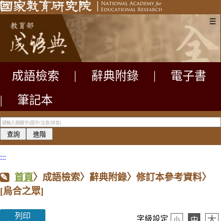
☰
成語檢索
|
辭典附錄
|
電子書
|
筆記本
:::
首頁
〉成語檢索〉辭典附錄〉修訂本參考資料〉
[烏合之眾]
列印
大
字級設定
中
小