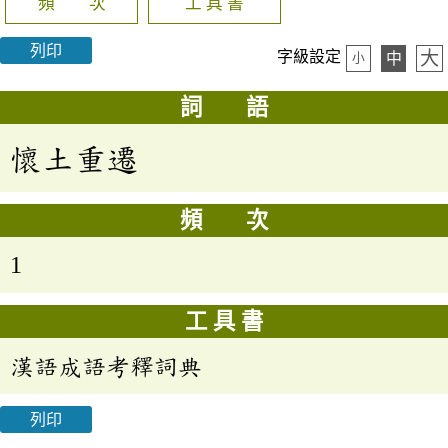
頻 次
工 具 書
列印
大
字級設定
中
小
詞 語
懷土重遷
頻 次
1
工 具 書
漢語成語考釋詞典
列印