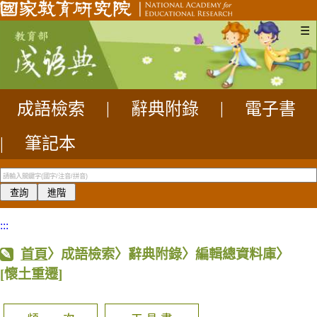
☰
成語檢索
|
辭典附錄
|
電子書
|
筆記本
:::
首頁
〉成語檢索〉辭典附錄〉編輯總資料庫〉
[懷土重遷]