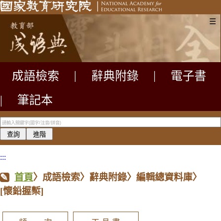
☰
成語檢索
|
辭典附錄
|
電子書
|
筆記本
:::
首頁
〉成語檢索〉辭典附錄〉編輯總資料庫〉
[懷鉛握槧]