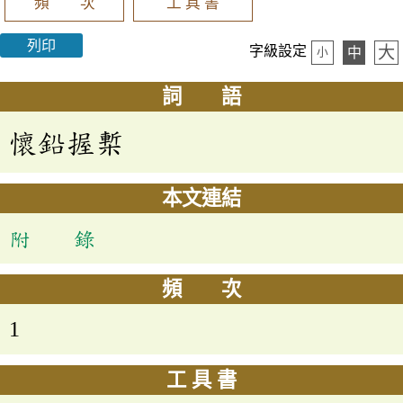
頻 次
工 具 書
列印
大
字級設定
中
小
詞 語
懷鉛握槧
本文連結
附 錄
頻 次
1
工 具 書