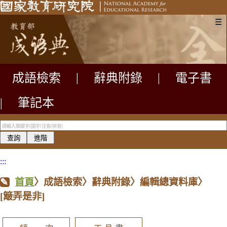
☰
成語檢索
|
辭典附錄
|
電子書
|
筆記本
:::
首頁
〉成語檢索〉辭典附錄〉編輯總資料庫〉
[簸弄是非]