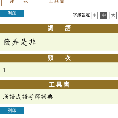
頻 次
工 具 書
列印
大
字級設定
中
小
詞 語
簸弄是非
頻 次
1
工 具 書
漢語成語考釋詞典
列印