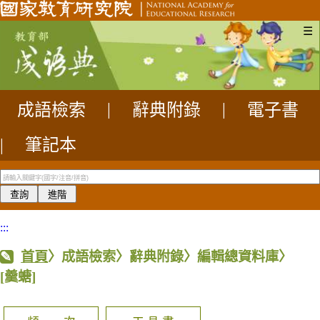
☰
成語檢索
|
辭典附錄
|
電子書
|
筆記本
:::
首頁
〉成語檢索〉辭典附錄〉編輯總資料庫〉
[羹螗]