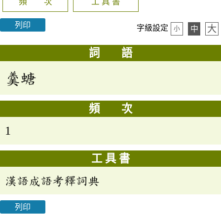
頻 次
工 具 書
列印
大
字級設定
中
小
詞 語
羹螗
頻 次
1
工 具 書
漢語成語考釋詞典
列印