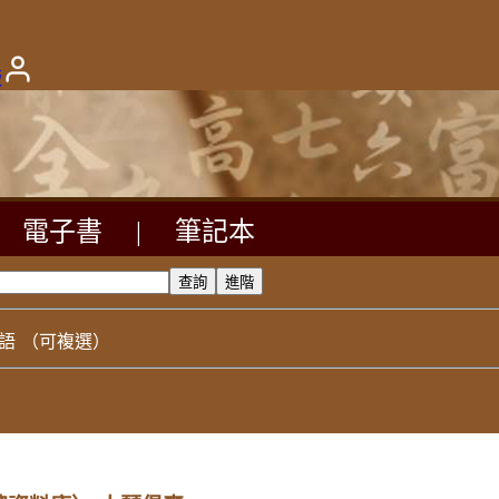
版
電子書
|
筆記本
語
（可複選）