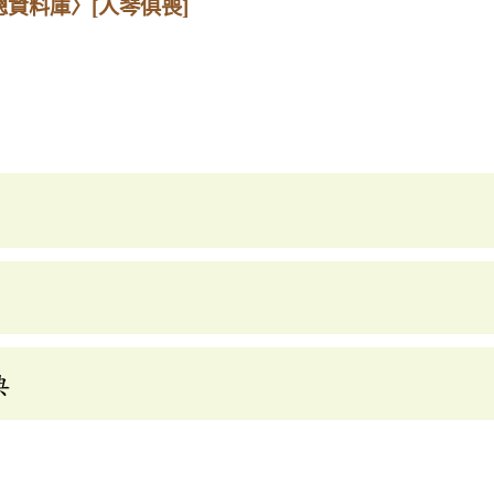
總資料庫〉
[人琴俱喪]
典