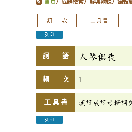
首頁
〉成語檢索〉辭典附錄〉編輯
頻 次
工 具 書
列印
人琴俱喪
詞 語
頻 次
1
工 具 書
漢語成語考釋詞
列印