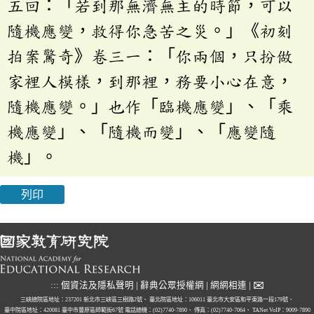
五回：「若到那無濟無主的時節，可以
隨機應變，救得你急苦之災。」《初刻
拍案驚奇》卷三一：「你兩個，只扮做
家裡人模樣，到那裡，務要小心在意，
隨機應變。」也作「臨機應變」、「乘
機應變」、「隨機而變」、「應變隨
機」。
列印
✉
:::
個資法及隱私聲明
|
辭典公眾授權網
|
網網相連
|
三峽總院區地址：237201 新北市三峽區三樹路2號、
臺北院區地址：106011 臺北市大安區和平東路一段179號、
臺中院區地址：420081 臺中市豐原區師範街67號
電話總機：(02)7740-7890、
傳真：(02)7740-7064、
TANet VoIP：9009-7890