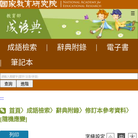
☰
成語檢索
|
辭典附錄
|
電子書
|
筆記本
:::
首頁
〉成語檢索〉辭典附錄〉修訂本參考資料〉
[隨機應變]
列印
大
字級設定
中
小