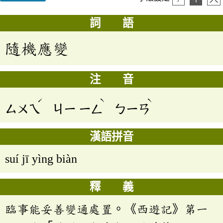
詞 語
隨機應變
注 音
ˊ
ˋ
ˋ
ㄙㄨㄟ
ㄐㄧ
ㄧㄥ
ㄅㄧㄢ
漢語拼音
suí jī yìng biàn
釋 義
臨事能妥善變通處置。《西遊記》第一