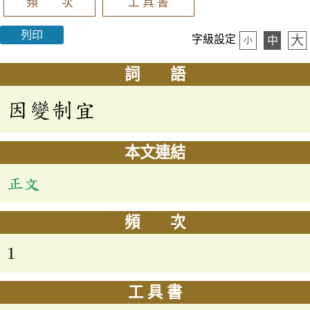
頻 次
工 具 書
列印
大
字級設定
中
小
詞 語
因變制宜
本文連結
正文
頻 次
1
工 具 書