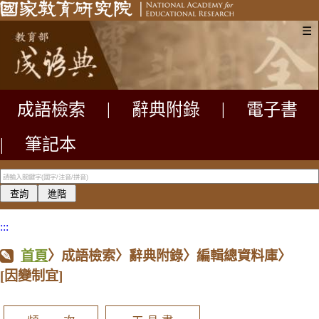
☰
成語檢索
|
辭典附錄
|
電子書
|
筆記本
:::
首頁
〉成語檢索〉辭典附錄〉編輯總資料庫〉
[因變制宜]