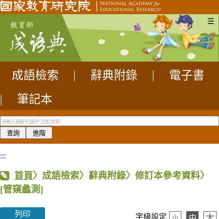
☰
成語檢索
|
辭典附錄
|
電子書
|
筆記本
:::
首頁
〉成語檢索〉辭典附錄〉修訂本參考資料〉
[管窺蠡測]
列印
大
字級設定
中
小