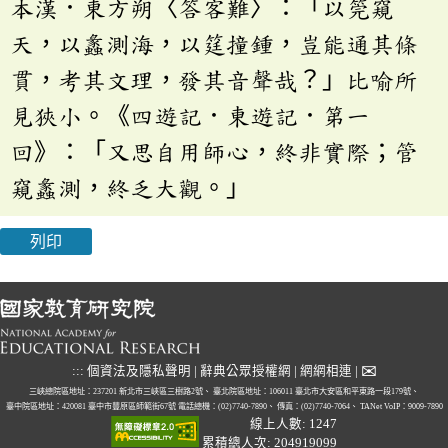
本漢．東方朔〈答客難〉：「以筦窺
天，以蠡測海，以筳撞鍾，豈能通其條
貫，考其文理，發其音聲哉？」比喻所
見狹小。《四遊記．東遊記．第一
回》：「又思自用師心，終非實際；管
窺蠡測，終乏大觀。」
列印
✉
:::
個資法及隱私聲明
|
辭典公眾授權網
|
網網相連
|
三峽總院區地址：237201 新北市三峽區三樹路2號、
臺北院區地址：106011 臺北市大安區和平東路一段179號、
臺中院區地址：420081 臺中市豐原區師範街67號
電話總機：(02)7740-7890、
傳真：(02)7740-7064、
TANet VoIP：9009-7890
線上人數: 1247
累積總人次: 204919099