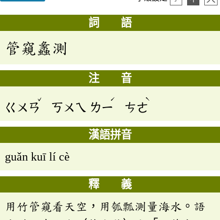
詞 語
管窺蠡測
注 音
ˇ
ˊ
ˋ
ㄍㄨㄢ
ㄎㄨㄟ
ㄌㄧ
ㄘㄜ
漢語拼音
guǎn kuī lí cè
釋 義
用竹管窺看天空，用瓠瓢測量海水。語