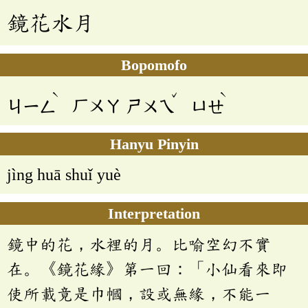
鏡花水月
Bopomofo
ˋ
ˇ
ˋ
ㄐㄧㄥ
ㄏㄨㄚ
ㄕㄨㄟ
ㄩㄝ
Hanyu Pinyin
jìng huā shuǐ yuè
Interpretation
鏡中的花，水裡的月。比喻空幻不實
在。《鏡花緣》第一回：「小仙看來即
使所載竟是巾幗，設或無緣，不能一