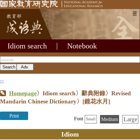
☰
Idiom search
|
Notebook
:::
Homepage
〉Idiom search〉辭典附錄〉Revised
Mandarin Chinese Dictionary〉
[鏡花水月]
Print
Large
Font
Medium
Small
Idiom