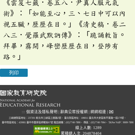
《雲笈七籤．卷五八．尹真人服元氣
術》：「如能至心，三、七日中可以內
視五臟，歷歷在目。」《清史稿．卷二
八三．覺羅武默訥傳》：「跪誦敕旨。
拜畢，霧開，峰巒歷歷在目，登陟有
路。」
列印
✉
:::
個資法及隱私聲明
|
辭典公眾授權網
|
網網相連
|
三峽總院區地址：237201 新北市三峽區三樹路2號、
臺北院區地址：106011 臺北市大安區和平東路一段179號、
臺中院區地址：420081 臺中市豐原區師範街67號
電話總機：(02)7740-7890、
傳真：(02)7740-7064、
TANet VoIP：9009-7890
線上人數: 1289
累積總人次: 204878404