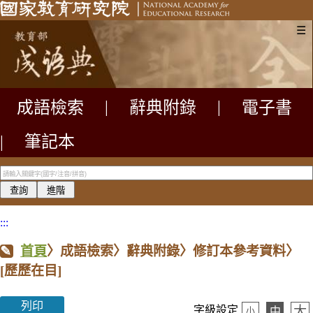
☰
成語檢索
|
辭典附錄
|
電子書
|
筆記本
:::
首頁
〉成語檢索〉辭典附錄〉修訂本參考資料〉
[歷歷在目]
列印
大
字級設定
中
小