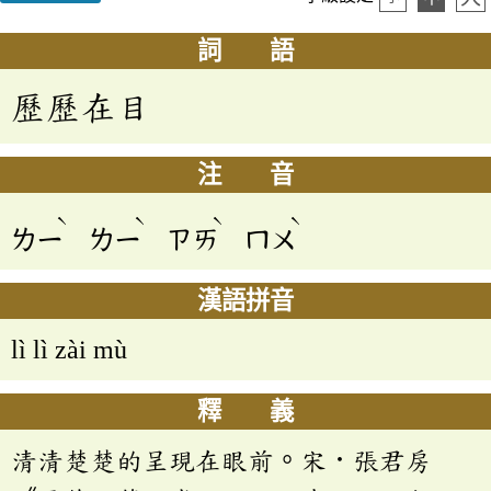
詞 語
歷歷在目
注 音
ˋ
ˋ
ˋ
ˋ
ㄌㄧ
ㄌㄧ
ㄗㄞ
ㄇㄨ
漢語拼音
lì lì zài mù
釋 義
清清楚楚的呈現在眼前。宋．張君房