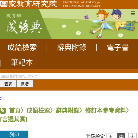
☰
成語檢索
|
辭典附錄
|
電子書
|
筆記本
:::
首頁
〉成語檢索〉辭典附錄〉修訂本參考資料〉
[言過其實]
列印
大
字級設定
中
小