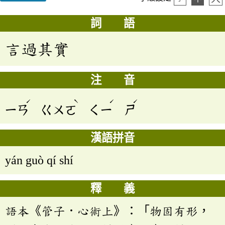
詞 語
言過其實
注 音
ˊ
ˋ
ˊ
ˊ
ㄧㄢ
ㄍㄨㄛ
ㄑㄧ
ㄕ
漢語拼音
yán guò qí shí
釋 義
語本《管子．心術上》：「物固有形，