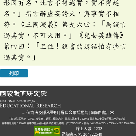
形固有名。此言不得過實，實不得延
名。」指言辭虛妄誇大，與事實不相
符。《三國演義》第九六回：「馬謖言
過其實，不可大用。」《兒女英雄傳》
第四回：「且住！說書的這話怕有些言
過其實。」
列印
✉
:::
個資法及隱私聲明
|
辭典公眾授權網
|
網網相連
|
三峽總院區地址：237201 新北市三峽區三樹路2號、
臺北院區地址：106011 臺北市大安區和平東路一段179號、
臺中院區地址：420081 臺中市豐原區師範街67號
電話總機：(02)7740-7890、
傳真：(02)7740-7064、
TANet VoIP：9009-7890
線上人數: 1232
累積總人次: 204822549