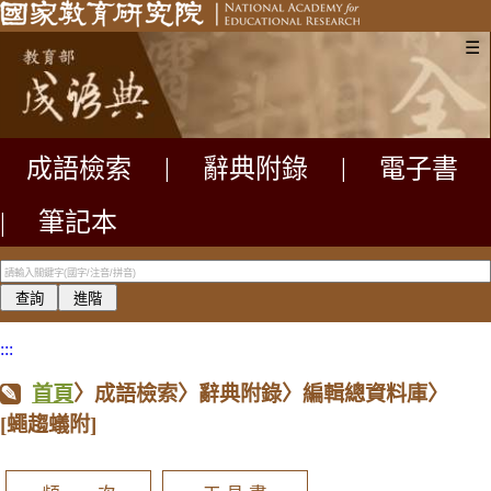
☰
成語檢索
|
辭典附錄
|
電子書
|
筆記本
:::
首頁
〉成語檢索〉辭典附錄〉編輯總資料庫〉
[蠅趨蟻附]