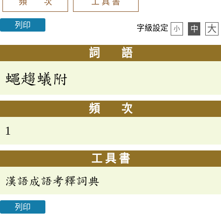
頻 次
工 具 書
列印
大
字級設定
中
小
詞 語
蠅趨蟻附
頻 次
1
工 具 書
漢語成語考釋詞典
列印