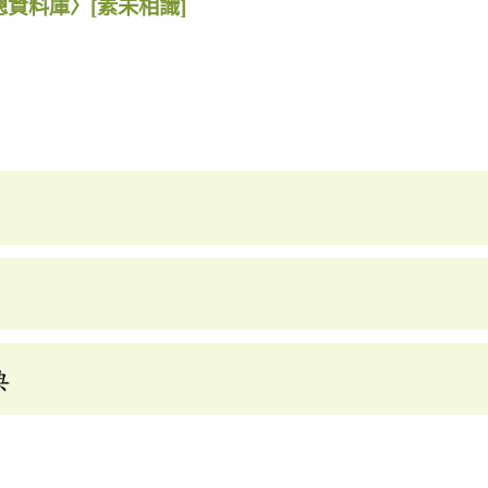
總資料庫〉
[素未相識]
典