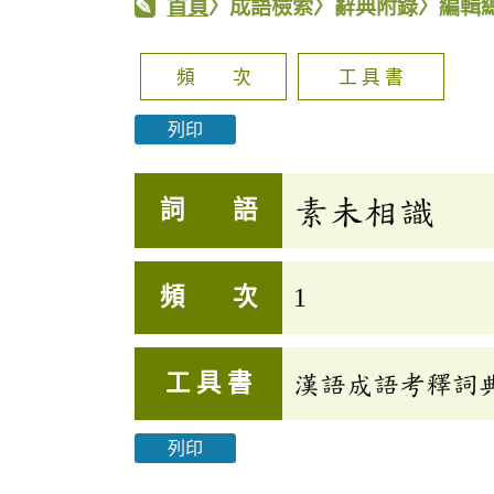
首頁
〉成語檢索〉辭典附錄〉編輯
頻 次
工 具 書
列印
素未相識
詞 語
頻 次
1
工 具 書
漢語成語考釋詞
列印