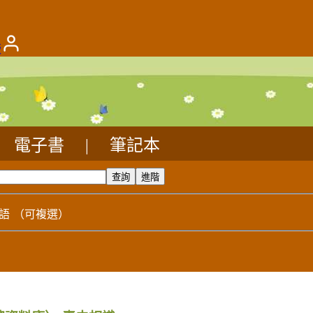
版
電子書
|
筆記本
語
（可複選）