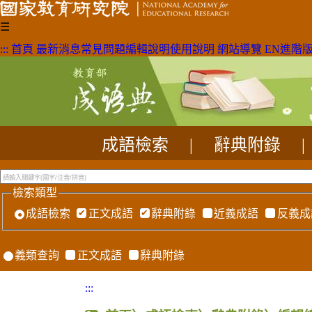
☰
:::
首頁
最新消息
常見問題
編輯說明
使用說明
網站導覽
EN
進階
成語檢索
|
辭典附錄
|
檢索類型
成語檢索
正文成語
辭典附錄
近義成語
反義成
義類查詢
正文成語
辭典附錄
:::