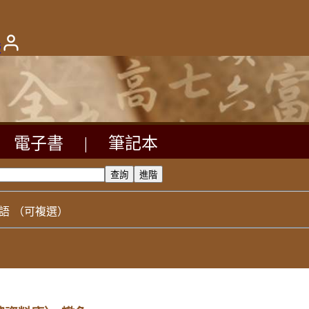
版
電子書
|
筆記本
語
（可複選）