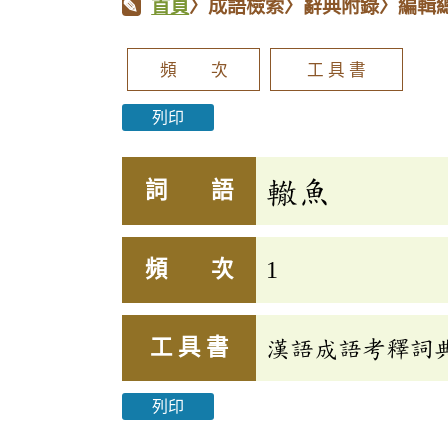
首頁
〉成語檢索〉辭典附錄〉編輯
頻 次
工 具 書
列印
轍魚
詞 語
頻 次
1
工 具 書
漢語成語考釋詞
列印