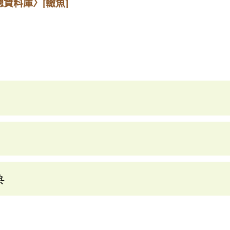
總資料庫〉
[轍魚]
典