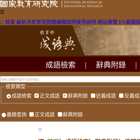
☰
:::
首頁
最新消息
常見問題
編輯說明
使用說明
網站導覽
EN
基礎
成語檢索
|
辭典附錄
|
檢索類型
成語檢索
正文成語
辭典附錄
近義成語
反義成
義類查詢
正文成語
辭典附錄
:::