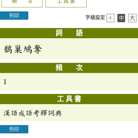
頻 次
工 具 書
列印
大
字級設定
中
小
詞 語
鵲巢鳩奪
頻 次
1
工 具 書
漢語成語考釋詞典
列印