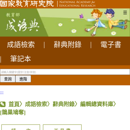
☰
成語檢索
|
辭典附錄
|
電子書
|
筆記本
:::
首頁
〉成語檢索〉辭典附錄〉編輯總資料庫〉
[鵲巢鳩奪]