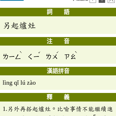
詞 語
另起爐灶
注 音
ˋ
ˇ
ˊ
ˋ
ㄌㄧㄥ
ㄑㄧ
ㄌㄨ
ㄗㄠ
漢語拼音
lìng qǐ lú zào
釋 義
1.另外再搭起爐灶。比喻事情不能繼續進