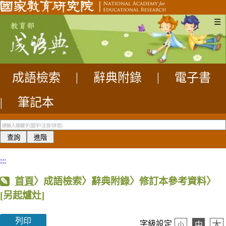
☰
成語檢索
|
辭典附錄
|
電子書
|
筆記本
:::
首頁
〉成語檢索〉辭典附錄〉修訂本參考資料〉
[另起爐灶]
列印
大
字級設定
中
小