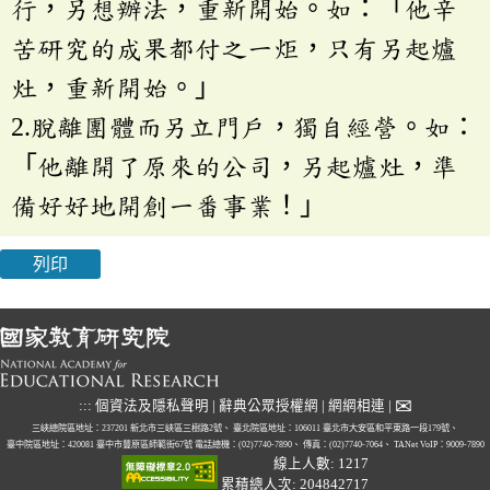
行，另想辦法，重新開始。如：「他辛
苦研究的成果都付之一炬，只有另起爐
灶，重新開始。」
2.脫離團體而另立門戶，獨自經營。如：
「他離開了原來的公司，另起爐灶，準
備好好地開創一番事業！」
列印
✉
:::
個資法及隱私聲明
|
辭典公眾授權網
|
網網相連
|
三峽總院區地址：237201 新北市三峽區三樹路2號、
臺北院區地址：106011 臺北市大安區和平東路一段179號、
臺中院區地址：420081 臺中市豐原區師範街67號
電話總機：(02)7740-7890、
傳真：(02)7740-7064、
TANet VoIP：9009-7890
線上人數: 1217
累積總人次: 204842717