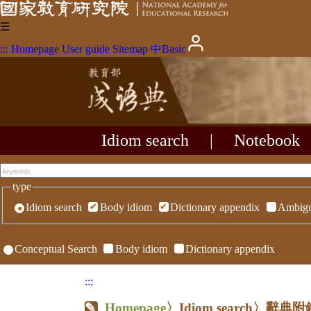
☰
:::
Homepage
User guide
Sitemap
中
Basic
Idiom search
|
Notebook
type
Idiom search
Body idiom
Dictionary appendix
Ambigu
Conceptual Search
Body idiom
Dictionary appendix
:::
Homepage
〉Idiom search〉