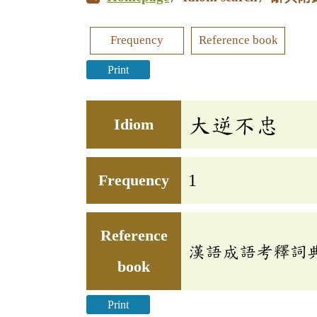
Frequency
Reference book
Print
大逆不忠
Idiom
Frequency
1
Reference
漢語成語考釋詞
book
Print