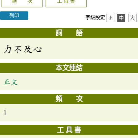
頻 次
工 具 書
列印
大
字級設定
中
小
詞 語
力不及心
本文連結
正文
頻 次
1
工 具 書