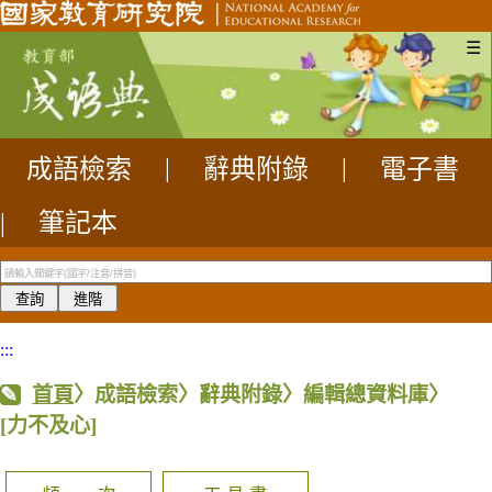
☰
成語檢索
|
辭典附錄
|
電子書
|
筆記本
:::
首頁
〉成語檢索〉辭典附錄〉編輯總資料庫〉
[力不及心]