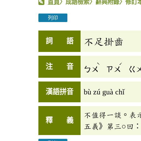
首頁
〉成語檢索〉辭典附錄〉修訂
列印
不足掛齒
詞 語
ˋ
ˊ
注 音
ㄅㄨ
ㄗㄨ
ㄍ
漢語拼音
bù zú guà chǐ
不值得一談。表
釋 義
五義》第三○回