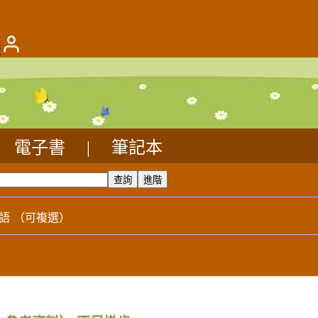
版
電子書
|
筆記本
語
（可複選）