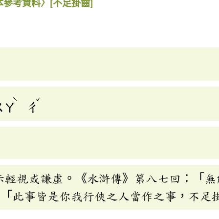
本參考資料〉
[不足掛齒]
ˋ
ˇ
ㄨㄚ
ㄔ
示輕視或謙虛。《水滸傳》第八七回：「無
：「此事皆是你我行俠之人當作之事，不足