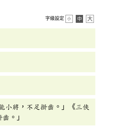
大
字級設定
中
小
能小將，不足掛齒。」《三俠
掛齒。」