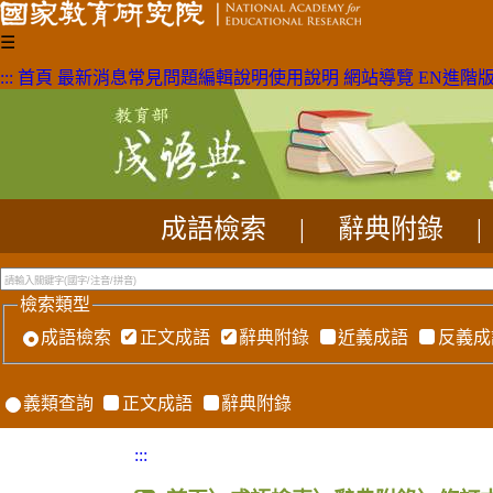
☰
:::
首頁
最新消息
常見問題
編輯說明
使用說明
網站導覽
EN
進階
成語檢索
|
辭典附錄
|
檢索類型
成語檢索
正文成語
辭典附錄
近義成語
反義成
義類查詢
正文成語
辭典附錄
:::