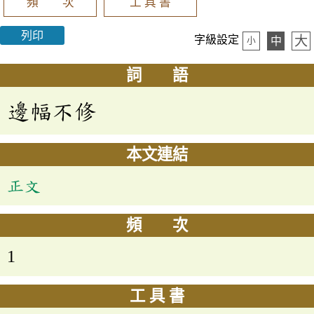
頻 次
工 具 書
列印
大
字級設定
中
小
詞 語
邊幅不修
本文連結
正文
頻 次
1
工 具 書