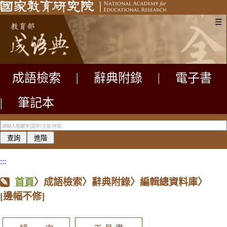
☰
成語檢索
|
辭典附錄
|
電子書
|
筆記本
:::
首頁
〉成語檢索〉辭典附錄〉編輯總資料庫〉
[邊幅不修]