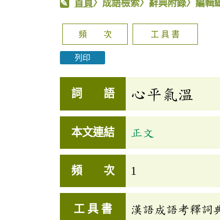
首頁
〉成語檢索〉辭典附錄〉編輯
頻 次
工 具 書
列印
心平氣溫
詞 語
本文連結
正文
頻 次
1
工 具 書
漢語成語考釋詞