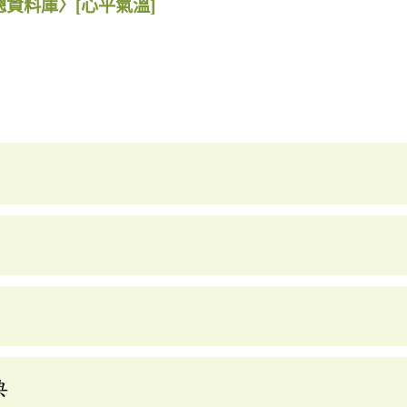
總資料庫〉
[心平氣溫]
典