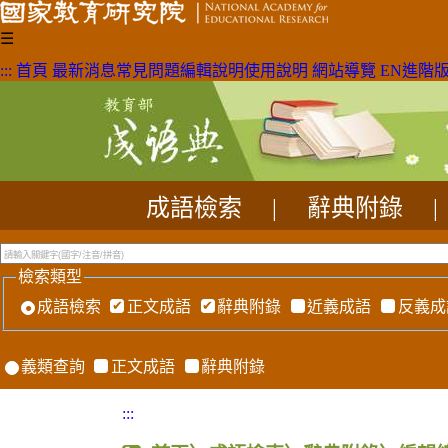
☰
:::
首頁
最新消息
常見問題
編輯說明
使用說明
網站導覽
EN
進階
成語檢索
|
辭典附錄
|
檢索類型
成語檢索
正文成語
辭典附錄
近義成語
反義成
義類查詢
正文成語
辭典附錄
:::