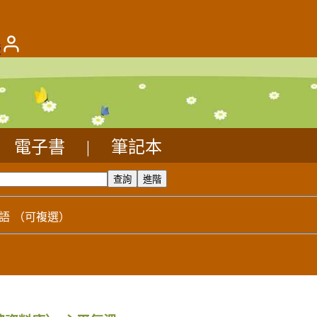
版
電子書
|
筆記本
語
（可複選）