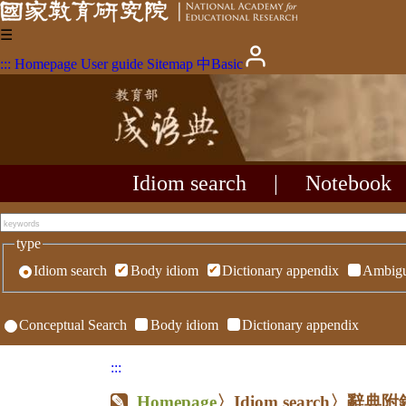
☰
:::
Homepage
User guide
Sitemap
中
Basic
Idiom search
|
Notebook
type
Idiom search
Body idiom
Dictionary appendix
Ambigu
Conceptual Search
Body idiom
Dictionary appendix
:::
Homepage
〉Idiom search〉