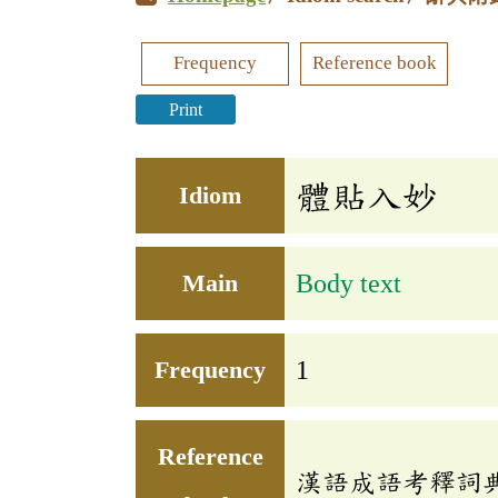
Frequency
Reference book
Print
體貼入妙
Idiom
Main
Body text
Frequency
1
Reference
漢語成語考釋詞