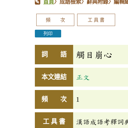
首頁
〉成語檢索〉辭典附錄〉編輯
頻 次
工 具 書
列印
觸目崩心
詞 語
本文連結
正文
頻 次
1
工 具 書
漢語成語考釋詞