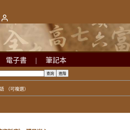
版
電子書
|
筆記本
語
（可複選）