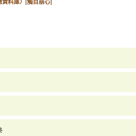
總資料庫〉
[觸目崩心]
典