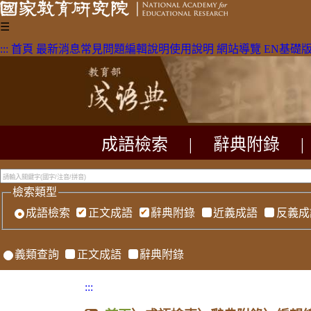
☰
:::
首頁
最新消息
常見問題
編輯說明
使用說明
網站導覽
EN
基礎
成語檢索
|
辭典附錄
|
檢索類型
成語檢索
正文成語
辭典附錄
近義成語
反義成
義類查詢
正文成語
辭典附錄
:::