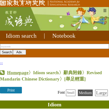
☰
Idiom search
|
Notebook
:::
Homepage
〉Idiom search〉辭典附錄〉Revised
Mandarin Chinese Dictionary〉
[舉足輕重]
Print
Large
Font
Medium
Small
Idiom