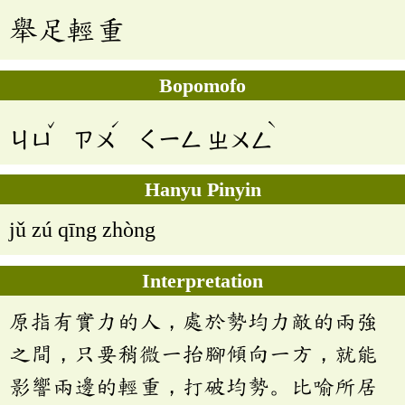
舉足輕重
Bopomofo
ˇ
ˊ
ˋ
ㄐㄩ
ㄗㄨ
ㄑㄧㄥ
ㄓㄨㄥ
Hanyu Pinyin
jǔ zú qīng zhòng
Interpretation
原指有實力的人，處於勢均力敵的兩強
之間，只要稍微一抬腳傾向一方，就能
影響兩邊的輕重，打破均勢。比喻所居