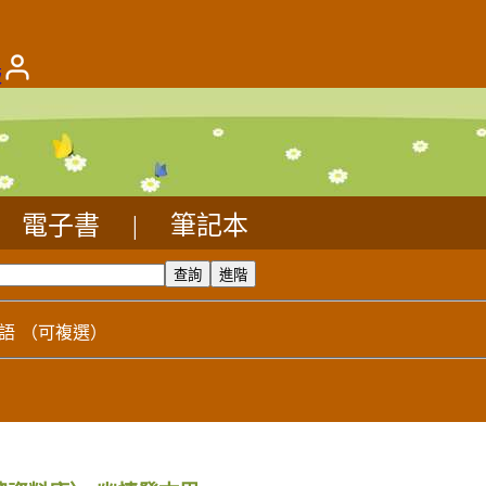
版
電子書
|
筆記本
語
（可複選）