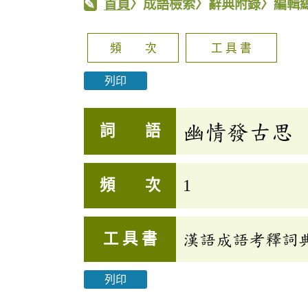
首頁
〉成語檢索〉辭典附錄〉編輯
頻 次
工 具 書
列印
幽情發古思
詞 語
頻 次
1
工 具 書
漢語成語考釋詞
列印