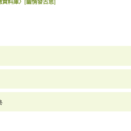
總資料庫〉
[幽情發古思]
典