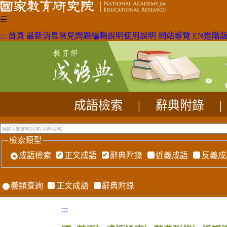
☰
:::
首頁
最新消息
常見問題
編輯說明
使用說明
網站導覽
EN
進階
成語檢索
|
辭典附錄
|
檢索類型
成語檢索
正文成語
辭典附錄
近義成語
反義成
義類查詢
正文成語
辭典附錄
:::