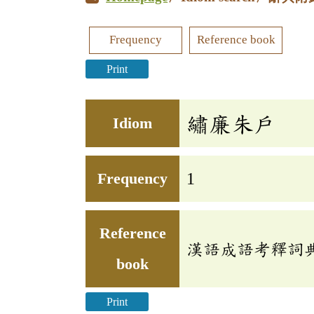
Frequency
Reference book
Print
繡廉朱戶
Idiom
Frequency
1
Reference
漢語成語考釋詞
book
Print