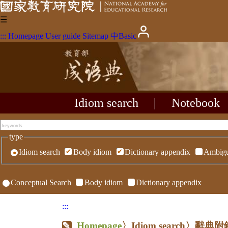
☰
:::
Homepage
User guide
Sitemap
中
Basic
Idiom search
|
Notebook
type
Idiom search
Body idiom
Dictionary appendix
Ambigu
Conceptual Search
Body idiom
Dictionary appendix
:::
Homepage
〉Idiom search〉