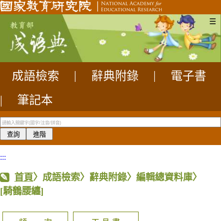
☰
成語檢索
|
辭典附錄
|
電子書
|
筆記本
:::
首頁
〉成語檢索〉辭典附錄〉編輯總資料庫〉
[騎鶴腰纏]