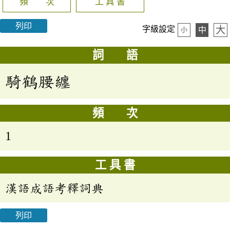
頻 次
工 具 書
列印
大
字級設定
中
小
詞 語
騎鶴腰纏
頻 次
1
工 具 書
漢語成語考釋詞典
列印