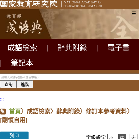
☰
成語檢索
|
辭典附錄
|
電子書
|
筆記本
:::
首頁
〉成語檢索〉辭典附錄〉修訂本參考資料〉
[剛愎自用]
列印
大
字級設定
中
小