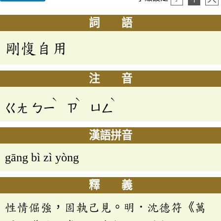
詞 語
剛愎自用
注 音
ˋ
ˋ
ˋ
ㄍㄤ
ㄅㄧ
ㄗ
ㄩㄥ
漢語拼音
gāng bì zì yòng
釋 義
性情倔強，固執己見。明．沈德符《萬