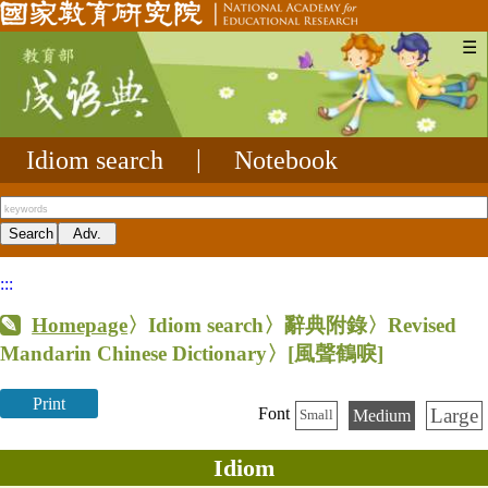
☰
Idiom search
|
Notebook
:::
Homepage
〉Idiom search〉辭典附錄〉Revised
Mandarin Chinese Dictionary〉
[風聲鶴唳]
Print
Large
Font
Medium
Small
Idiom