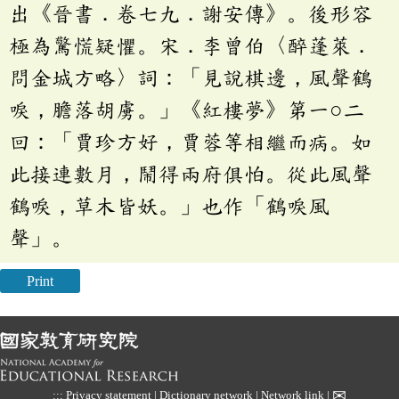
出《晉書．卷七九．謝安傳》。後形容
極為驚慌疑懼。宋．李曾伯〈醉蓬萊．
問金城方略〉詞：「見說棋邊，風聲鶴
唳，膽落胡虜。」《紅樓夢》第一○二
回：「賈珍方好，賈蓉等相繼而病。如
此接連數月，鬧得兩府俱怕。從此風聲
鶴唳，草木皆妖。」也作「鶴唳風
聲」。
Print
✉
:::
Privacy statement
|
Dictionary network
|
Network link
|