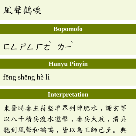
風聲鶴唳
Bopomofo
ˋ
ˋ
ㄈㄥ
ㄕㄥ
ㄏㄜ
ㄌㄧ
Hanyu Pinyin
fēng shēng hè lì
Interpretation
東晉時秦主苻堅率眾列陣肥水，謝玄等
以八千精兵渡水還擊，秦兵大敗，潰兵
聽到風聲和鶴鳴，皆以為王師已至。典