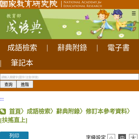
☰
成語檢索
|
辭典附錄
|
電子書
|
筆記本
:::
首頁
〉成語檢索〉辭典附錄〉修訂本參考資料〉
[扶搖直上]
列印
大
字級設定
中
小