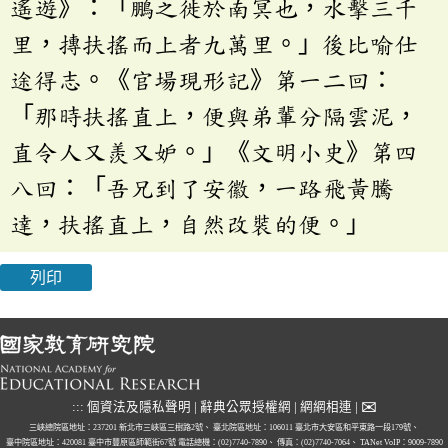
遙遊》：「鵬之徙於南冥也，水擊三千
里，摶扶搖而上者九萬里。」後比喻仕
途得志。《官場現形記》第一二回：
「那時扶搖直上，便與弟輩分隔雲泥，
直令人又羨又妒。」《文明小史》第四
八回：「吾兄到了安徽，一路飛黃騰
達，扶搖直上，自然改裝的便。」
列印
✉
:::
個資法及隱私聲明
|
辭典公眾授權網
|
網網相連
|
三峽總院區地址：237201 新北市三峽區三樹路2號、
臺北院區地址：106011 臺北市大安區和平東路一段179號、
臺中院區地址：420081 臺中市豐原區師範街67號
電話總機：(02)7740-7890、
傳真：(02)7740-7064、
TANet VoIP：9009-7890