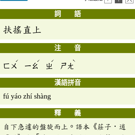
詞 語
扶搖直上
注 音
ˊ
ˊ
ˊ
ˋ
ㄈㄨ
ㄧㄠ
ㄓ
ㄕㄤ
漢語拼音
fú yáo zhí shàng
釋 義
自下急遽的盤旋而上。語本《莊子．逍