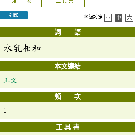
頻 次
工 具 書
列印
大
字級設定
中
小
詞 語
水乳相和
本文連結
正文
頻 次
1
工 具 書