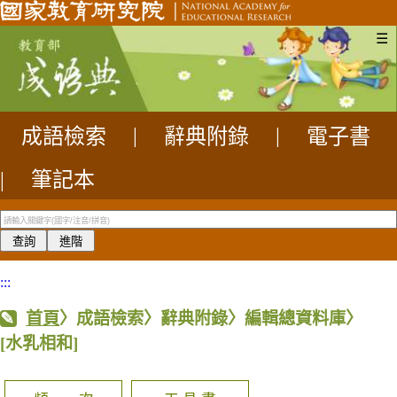
☰
成語檢索
|
辭典附錄
|
電子書
|
筆記本
:::
首頁
〉成語檢索〉辭典附錄〉編輯總資料庫〉
[水乳相和]