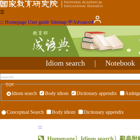
☰
:::
Homepage
User guide
Sitemap
中
Advanced
Idiom search
|
Notebook
type
Idiom search
Body idiom
Dictionary appendix
Ambigu
Conceptual Search
Body idiom
Dictionary appendix
:::
Homepage
〉Idiom search〉