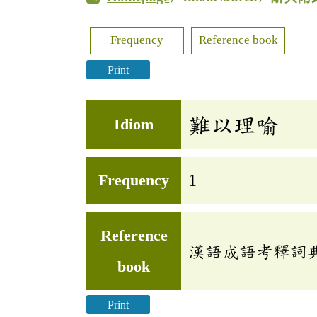
Frequency
Reference book
Print
難以理喻
Idiom
Frequency
1
Reference
漢語成語考釋詞
book
Print