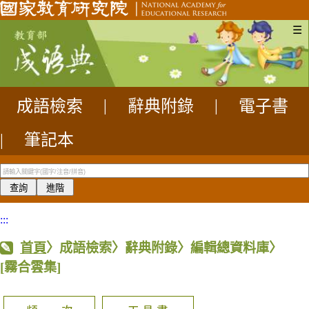
☰
成語檢索
|
辭典附錄
|
電子書
|
筆記本
:::
首頁
〉成語檢索〉辭典附錄〉編輯總資料庫〉
[霧合雲集]