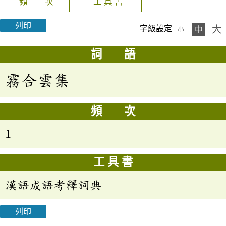
頻 次
工 具 書
列印
大
字級設定
中
小
詞 語
霧合雲集
頻 次
1
工 具 書
漢語成語考釋詞典
列印