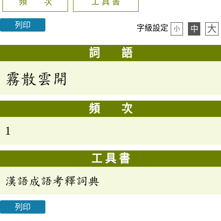
頻 次
工 具 書
列印
大
字級設定
中
小
詞 語
霧散雲開
頻 次
1
工 具 書
漢語成語考釋詞典
列印