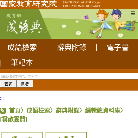
☰
成語檢索
|
辭典附錄
|
電子書
|
筆記本
:::
首頁
〉成語檢索〉辭典附錄〉編輯總資料庫〉
[霧散雲開]