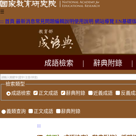
☰
:::
首頁
最新消息
常見問題
編輯說明
使用說明
網站導覽
EN
基礎
成語檢索
|
辭典附錄
|
檢索類型
成語檢索
正文成語
辭典附錄
近義成語
反義成
義類查詢
正文成語
辭典附錄
:::