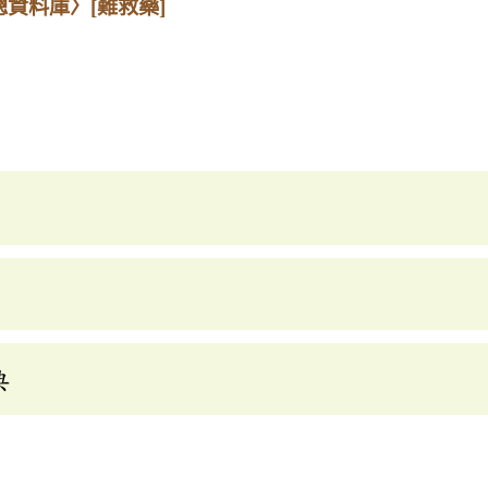
總資料庫〉
[難救藥]
典