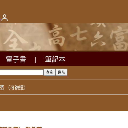
版
電子書
|
筆記本
語
（可複選）