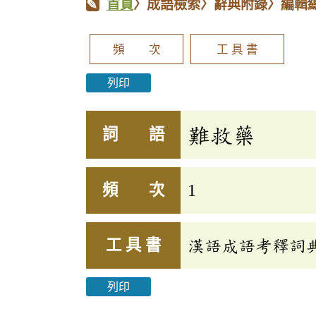
首頁
〉成語檢索〉辭典附錄〉編輯
頻 次
工 具 書
列印
難救藥
詞 語
頻 次
1
工 具 書
漢語成語考釋詞
列印