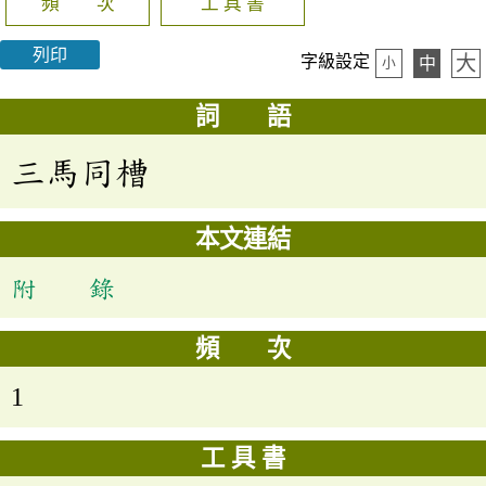
頻 次
工 具 書
列印
大
字級設定
中
小
詞 語
三馬同槽
本文連結
附 錄
頻 次
1
工 具 書