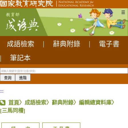
☰
成語檢索
|
辭典附錄
|
電子書
|
筆記本
:::
首頁
〉成語檢索〉辭典附錄〉編輯總資料庫〉
[三馬同槽]